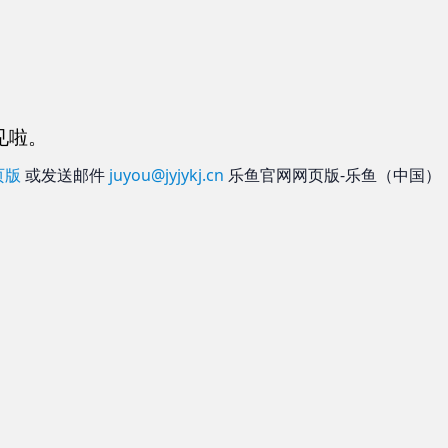
！
见啦。
页版
或发送邮件
juyou@jyjykj.cn
乐鱼官网网页版-乐鱼（中国）