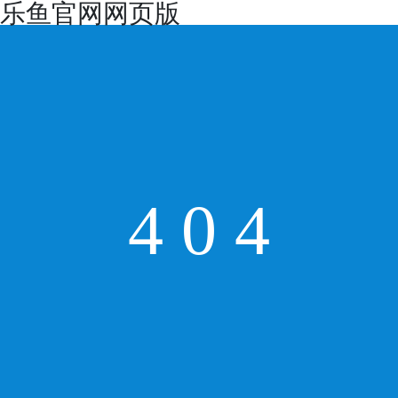
乐鱼官网网页版
4
0
4