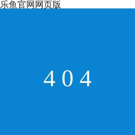
乐鱼官网网页版
4
0
4