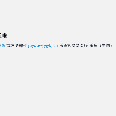
！
见啦。
页版
或发送邮件
juyou@jyjykj.cn
乐鱼官网网页版-乐鱼（中国）